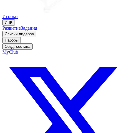
Игроки
ИПК
Развитие
Задания
Списки лидеров
Наборы
Созд. состава
MyClub