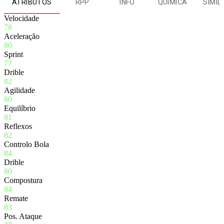
ATRIBUTOS
RPP
INFO
QUÍMICA
SIMIL
Velocidade
78
Aceleração
80
Sprint
77
Drible
82
Agilidade
80
Equilíbrio
81
Reflexos
82
Controlo Bola
84
Drible
80
Compostura
84
Remate
83
Pos. Ataque