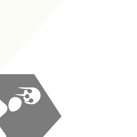
MC
|
Pivô Recuada
+
+
MC
|
Distribuidora
+
+