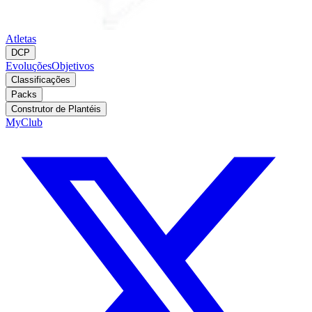
Atletas
DCP
Evoluções
Objetivos
Classificações
Packs
Construtor de Plantéis
MyClub