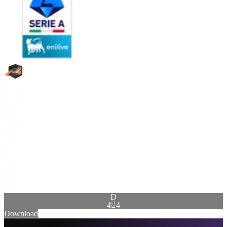
RIT
REM
PAS
DRI
DEF
FÍS
78
83
78
82
56
63
D
4

4
Download