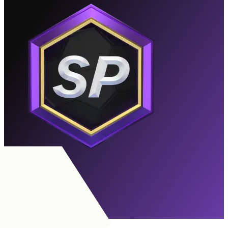
Visão de Elite
Expirou
Para Objetivos
MC
|
Contenção
+