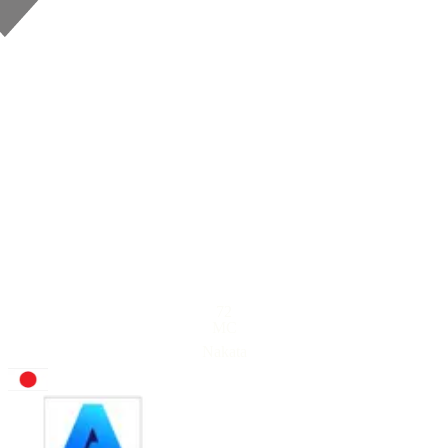
72
MC
Nakata