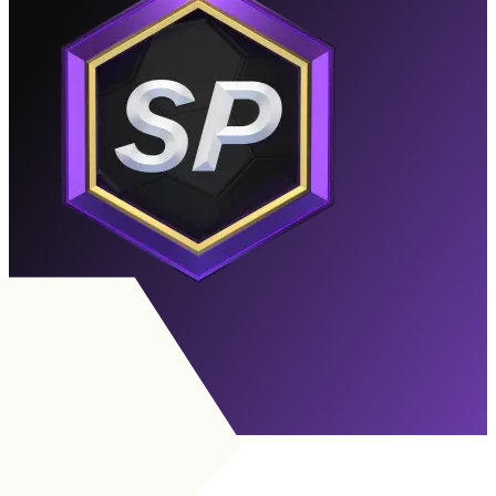
Elitevisie
Verlopen
Naar doelstellingen
CM
|
Controlerend
+
CM
|
Diepe spelmaker
+
+
CM
|
Spelmaker
+
+