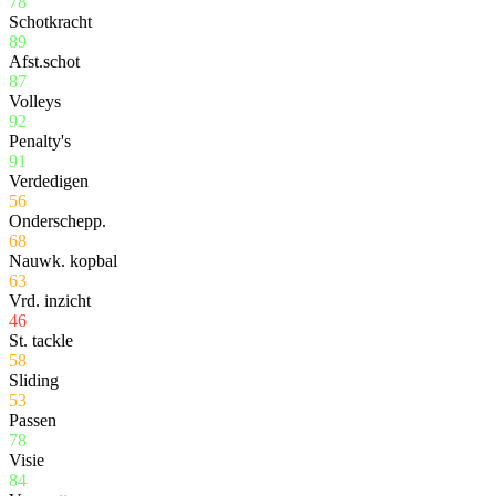
78
Schotkracht
89
Afst.schot
87
Volleys
92
Penalty's
91
Verdedigen
56
Onderschepp.
68
Nauwk. kopbal
63
Vrd. inzicht
46
St. tackle
58
Sliding
53
Passen
78
Visie
84