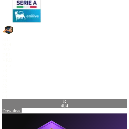
SNL
SCH
PAS
DRI
VRD
FYS
78
83
78
82
56
63
R
4

4
Download