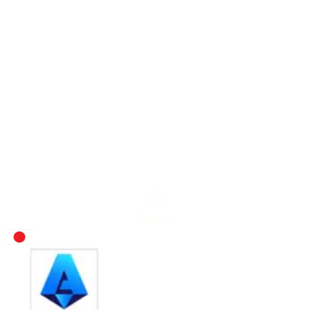
72
CM
Nakata