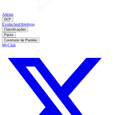
Atletas
DCP
Evoluções
Objetivos
Classificações
Packs
Construtor de Plantéis
MyClub