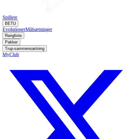
Spillere
BETU
Evolutioner
Målsætninger
Rangliste
Pakker
Trup-sammensætning
MyClub