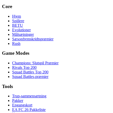
Core
Hjem
Spillere
BETU
Evolutioner
Målsætninger
Sæsonfremskridtspræmier
Rush
Game Modes
Champions: Slutspil Præmier
Rivals Top 200
Squad Battles Top 200
Squad Battles-præmier
Tools
Trup-sammensætning
Pakker
Engangskort
EA FC 26 Pakkeliste