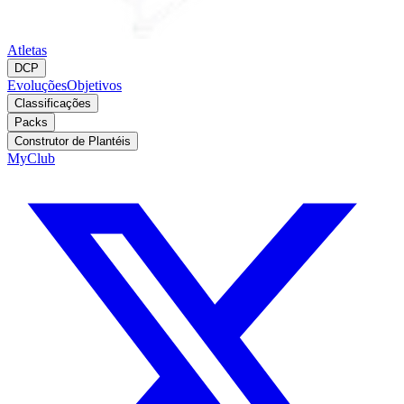
Atletas
DCP
Evoluções
Objetivos
Classificações
Packs
Construtor de Plantéis
MyClub