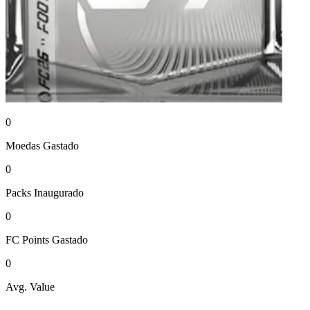
0
Moedas
Gastado
0
Packs
Inaugurado
0
FC Points
Gastado
0
Avg. Value