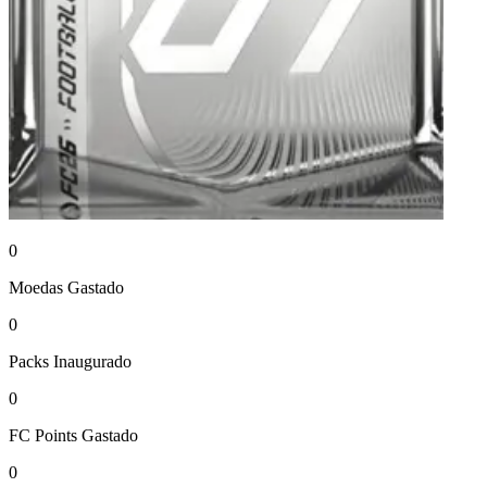
0
Moedas
Gastado
0
Packs
Inaugurado
0
FC Points
Gastado
0