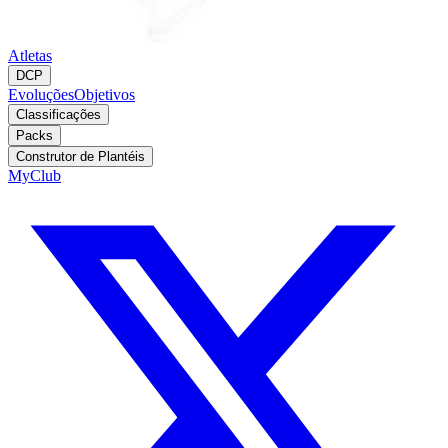
Atletas
DCP
Evoluções
Objetivos
Classificações
Packs
Construtor de Plantéis
MyClub