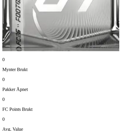
0
Mynter
Brukt
0
Pakker
Åpnet
0
FC Points
Brukt
0
Avg. Value