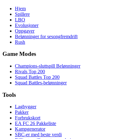
Hjem
Spillere
LBO
Evolusjoner
Oppgaver
Belønninger for sesongfremdrift
Rush
Game Modes
Champions-sluttspill Belønninger
Rivals Top 200
Squad Battles Top 200
Squad Battles-belønninger
Tools
Lagbygger
Pakker
Forbrukskort
EA FC 26 Pakkeliste
Kampgenerator
SBC-er med beste verdi