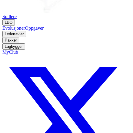
Spillere
LBO
Evolusjoner
Oppgaver
Ledertavler
Pakker
Lagbygger
MyClub