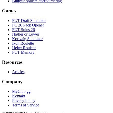
Billigste spillere etter vurdering
Games
FUT Draft Simulator
FC 26 Pack Opener
FUT Spins 26
Higher or Lower
Kortvalg Simulator
Ikon Roulette
Helter Roulette
FUT Memory
Resources
Articles
Company
MyClub.gg
Kontakt
Privacy Policy
Terms of Service