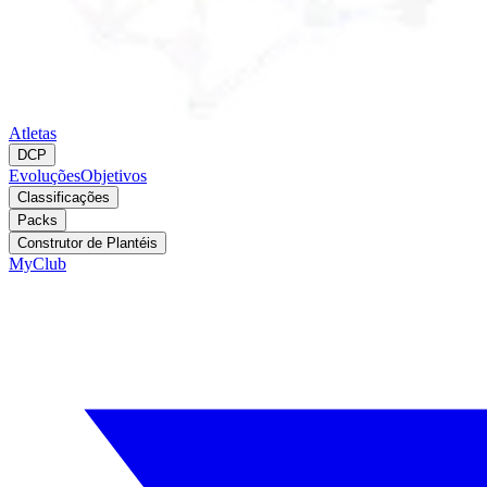
Atletas
DCP
Evoluções
Objetivos
Classificações
Packs
Construtor de Plantéis
MyClub