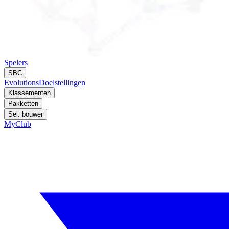
Spelers
SBC
Evolutions
Doelstellingen
Klassementen
Pakketten
Sel. bouwer
MyClub