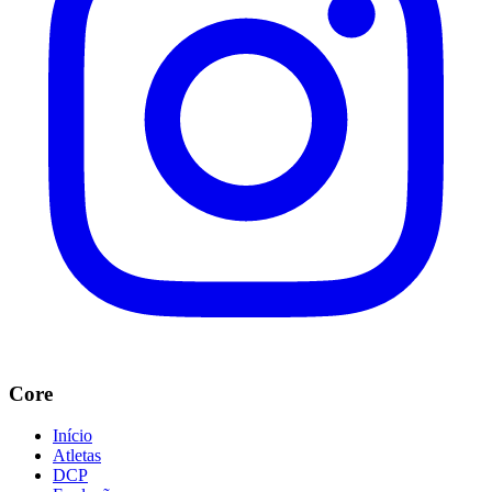
Core
Início
Atletas
DCP