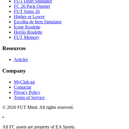
FUT Draft Simulator
FC 26 Pack Opener
FUT Spins 26
Higher or Lower
Escolha de Item Simulator
Ícone Roulette
Heróis Roulette
FUT Memory
Resources
Articles
Company
MyClub.gg
Contactar
Privacy Policy
Terms of Service
©
2026
FUT Mind. All rights reserved.
•
All
FC
assets are property of EA Sports.