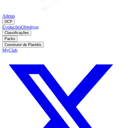
Atletas
DCP
Evoluções
Objetivos
Classificações
Packs
Construtor de Plantéis
MyClub