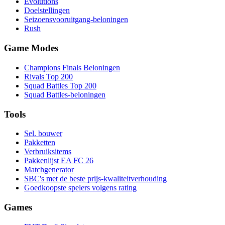
Evolutions
Doelstellingen
Seizoensvooruitgang-beloningen
Rush
Game Modes
Champions Finals Beloningen
Rivals Top 200
Squad Battles Top 200
Squad Battles-beloningen
Tools
Sel. bouwer
Pakketten
Verbruiksitems
Pakkenlijst EA FC 26
Matchgenerator
SBC's met de beste prijs-kwaliteitverhouding
Goedkoopste spelers volgens rating
Games