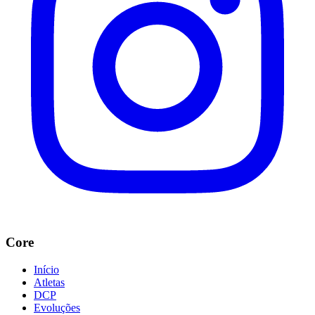
Core
Início
Atletas
DCP
Evoluções