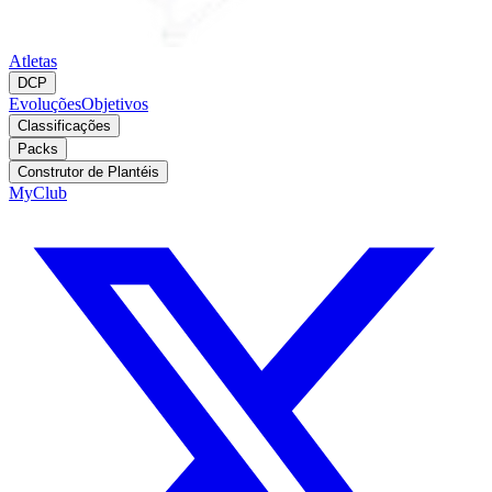
Atletas
DCP
Evoluções
Objetivos
Classificações
Packs
Construtor de Plantéis
MyClub