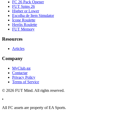
FC 26 Pack Opener
FUT Spins 26
Higher or Lower
Escolha de Item Simulator
Ícone Roulette
Heróis Roulette
FUT Memory
Resources
Articles
Company
MyClub.gg
Contactar
Privacy Policy
Terms of Service
©
2026
FUT Mind. All rights reserved.
•
All
FC
assets are property of EA Sports.