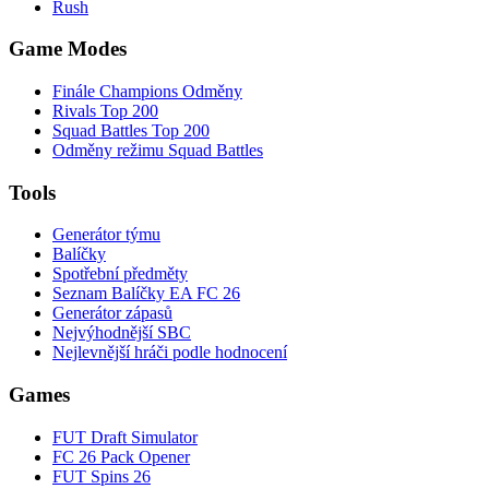
Rush
Game Modes
Finále Champions Odměny
Rivals Top 200
Squad Battles Top 200
Odměny režimu Squad Battles
Tools
Generátor týmu
Balíčky
Spotřební předměty
Seznam Balíčky EA FC 26
Generátor zápasů
Nejvýhodnější SBC
Nejlevnější hráči podle hodnocení
Games
FUT Draft Simulator
FC 26 Pack Opener
FUT Spins 26