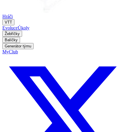
Hráči
VTT
Evoluce
Úkoly
Žebříčky
Balíčky
Generátor týmu
MyClub