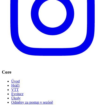
Core
Úvod
Hráči
VTT
Evoluce
Úkoly
Odměny za postup v sezóně