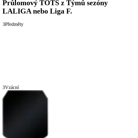
Průlomový TOTS z Týmů sezóny
LALIGA nebo Liga F.
3
Předměty
3
Vzácní