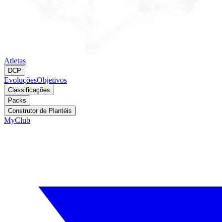
Atletas
DCP
Evoluções
Objetivos
Classificações
Packs
Construtor de Plantéis
MyClub