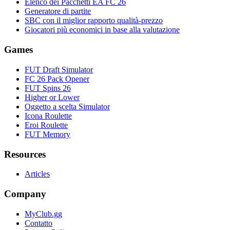
Elenco dei Pacchetti EA FC 26
Generatore di partite
SBC con il miglior rapporto qualità-prezzo
Giocatori più economici in base alla valutazione
Games
FUT Draft Simulator
FC 26 Pack Opener
FUT Spins 26
Higher or Lower
Oggetto a scelta Simulator
Icona Roulette
Eroi Roulette
FUT Memory
Resources
Articles
Company
MyClub.gg
Contatto