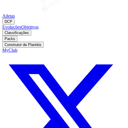
Atletas
DCP
Evoluções
Objetivos
Classificações
Packs
Construtor de Plantéis
MyClub