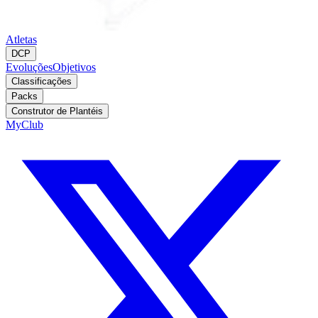
Atletas
DCP
Evoluções
Objetivos
Classificações
Packs
Construtor de Plantéis
MyClub