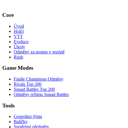
Core
Úvod
Hráči
VTT
Evoluce
Úkoly
Odměny za postup v sezóně
Rush
Game Modes
Finále Champions Odměny
Rivals Top 200
Squad Battles Top 200
Odměny režimu Squad Battles
Tools
Generátor týmu
Balíčky
Spotřební předměty