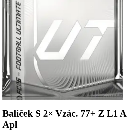
Balíček S 2× Vzác. 77+ Z L1 A
Apl