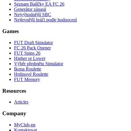
Seznam Balíčky EA FC 26
Generátor zápasů
Nejvýhodnější SBC
Nejlevnější hráči podle hodnocení
Games
FUT Draft Simulator
FC 26 Pack Opener
FUT Spins 26
Higher or Lower
Výběr předmětu Simulator
Ikona Roulette
Hrdinové Roulette
FUT Memory
Resources
Articles
Company
MyClub.gg
Kontaktovat