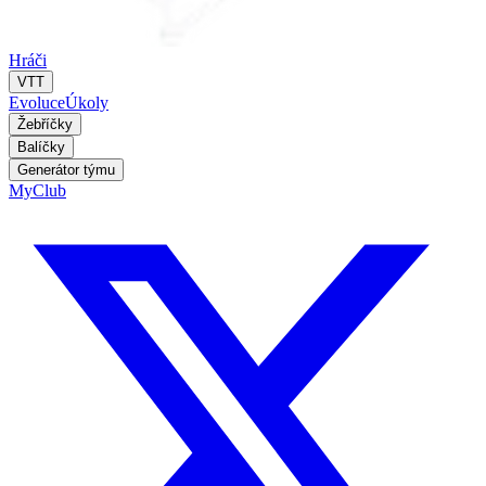
Hráči
VTT
Evoluce
Úkoly
Žebříčky
Balíčky
Generátor týmu
MyClub