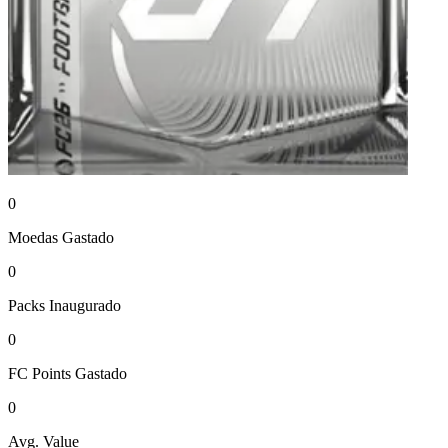
0
Moedas
Gastado
0
Packs
Inaugurado
0
FC Points
Gastado
0
Avg. Value