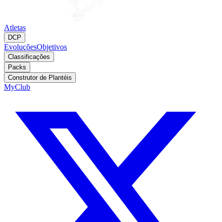
Atletas
DCP
Evoluções
Objetivos
Classificações
Packs
Construtor de Plantéis
MyClub