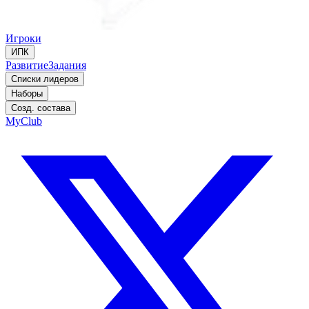
Игроки
ИПК
Развитие
Задания
Списки лидеров
Наборы
Созд. состава
MyClub