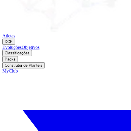
Atletas
DCP
Evoluções
Objetivos
Classificações
Packs
Construtor de Plantéis
MyClub