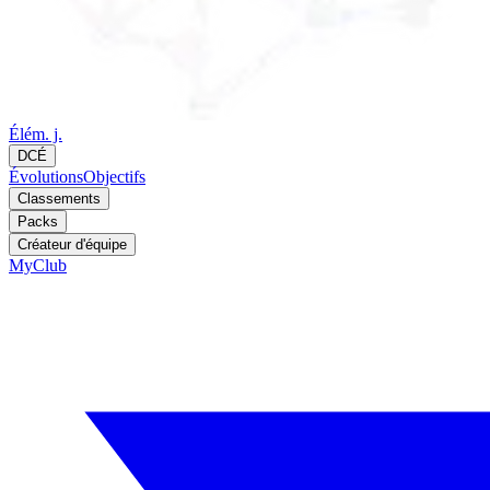
Élém. j.
DCÉ
Évolutions
Objectifs
Classements
Packs
Créateur d'équipe
MyClub