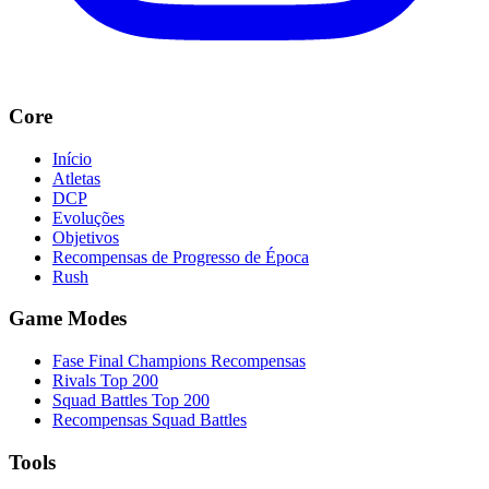
Core
Início
Atletas
DCP
Evoluções
Objetivos
Recompensas de Progresso de Época
Rush
Game Modes
Fase Final Champions Recompensas
Rivals Top 200
Squad Battles Top 200
Recompensas Squad Battles
Tools