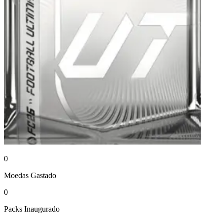
0
Moedas
Gastado
0
Packs
Inaugurado