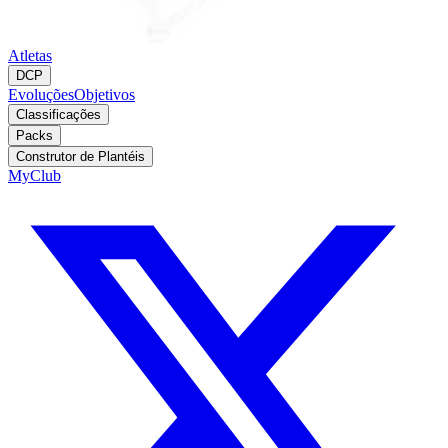
Atletas
DCP
Evoluções
Objetivos
Classificações
Packs
Construtor de Plantéis
MyClub