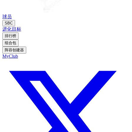
球员
SBC
进化
目标
排行榜
组合包
阵容创建器
MyClub