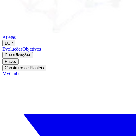
Atletas
DCP
Evoluções
Objetivos
Classificações
Packs
Construtor de Plantéis
MyClub