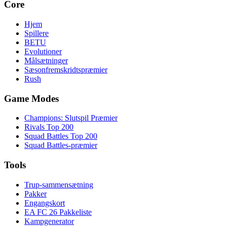
Core
Hjem
Spillere
BETU
Evolutioner
Målsætninger
Sæsonfremskridtspræmier
Rush
Game Modes
Champions: Slutspil Præmier
Rivals Top 200
Squad Battles Top 200
Squad Battles-præmier
Tools
Trup-sammensætning
Pakker
Engangskort
EA FC 26 Pakkeliste
Kampgenerator