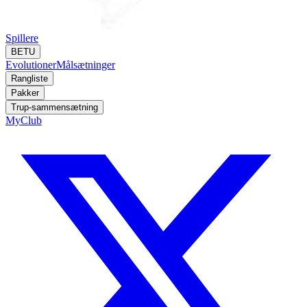
Spillere
BETU
Evolutioner
Målsætninger
Rangliste
Pakker
Trup-sammensætning
MyClub