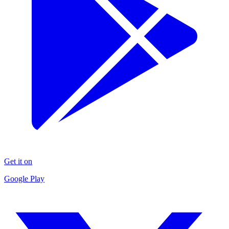
Get it on
Google Play