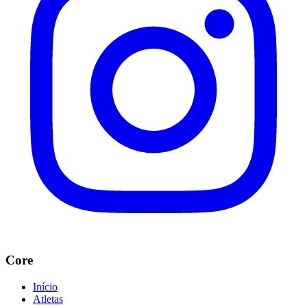
Core
Início
Atletas