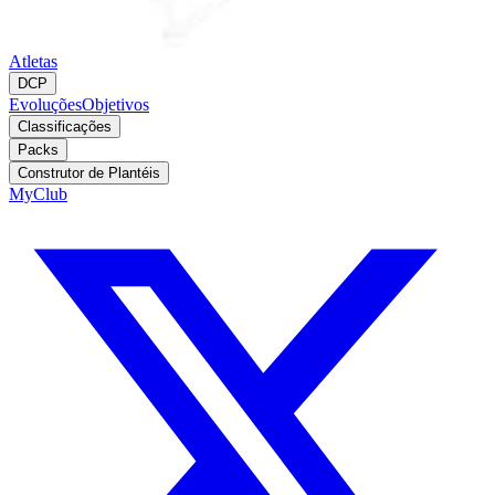
Atletas
DCP
Evoluções
Objetivos
Classificações
Packs
Construtor de Plantéis
MyClub