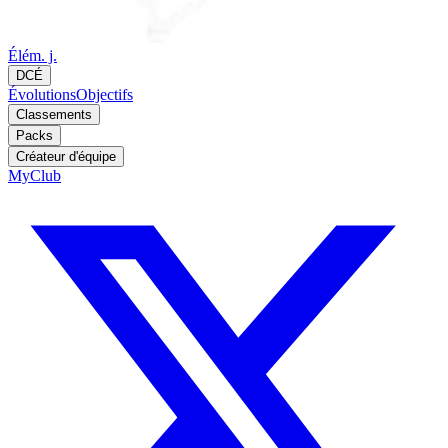
Élém. j.
DCÉ
Évolutions
Objectifs
Classements
Packs
Créateur d'équipe
MyClub