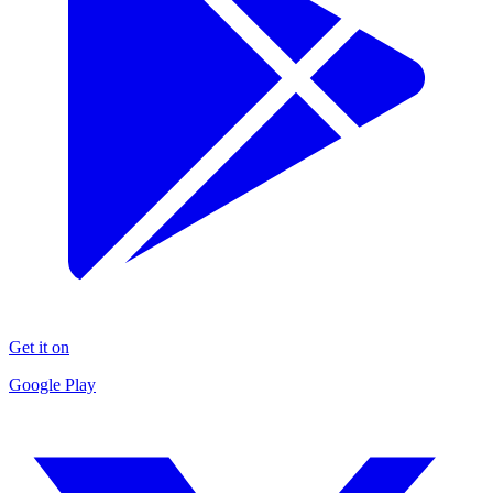
Get it on
Google Play