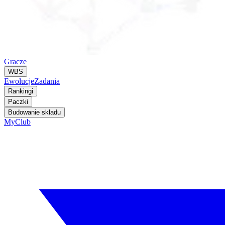
Gracze
WBS
Ewolucje
Zadania
Rankingi
Paczki
Budowanie składu
MyClub