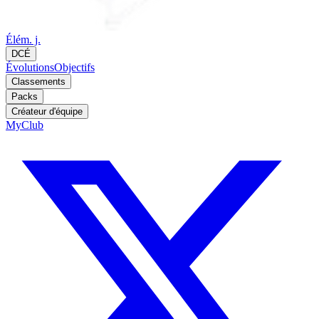
Élém. j.
DCÉ
Évolutions
Objectifs
Classements
Packs
Créateur d'équipe
MyClub