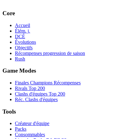
Core
Accueil
Élém. j.
DCÉ
Évolutions
Objectifs
Récompenses progression de saison
Rush
Game Modes
Finales Champions Récompenses
Rivals Top 200
Clashs d'équipes Top 200
Réc. Clashs d'équipes
Tools
Créateur d'équipe
Packs
Consommables