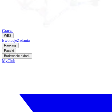
Gracze
WBS
Ewolucje
Zadania
Rankingi
Paczki
Budowanie składu
MyClub