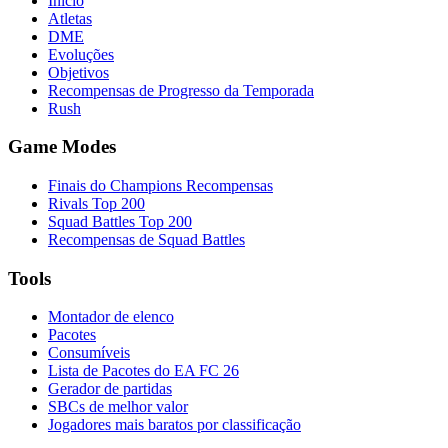
Início
Atletas
DME
Evoluções
Objetivos
Recompensas de Progresso da Temporada
Rush
Game Modes
Finais do Champions Recompensas
Rivals Top 200
Squad Battles Top 200
Recompensas de Squad Battles
Tools
Montador de elenco
Pacotes
Consumíveis
Lista de Pacotes do EA FC 26
Gerador de partidas
SBCs de melhor valor
Jogadores mais baratos por classificação