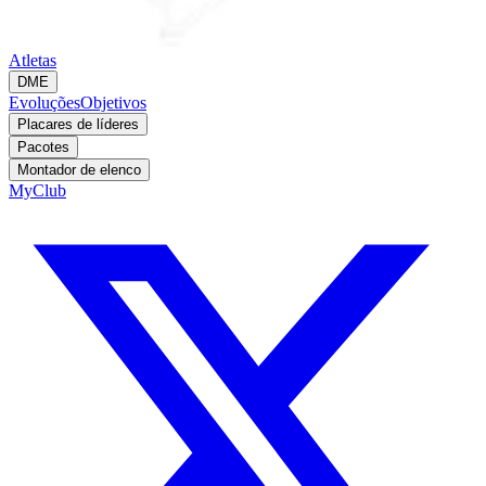
Atletas
DME
Evoluções
Objetivos
Placares de líderes
Pacotes
Montador de elenco
MyClub