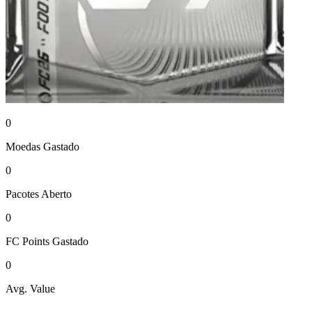
0
Moedas
Gastado
0
Pacotes
Aberto
0
FC Points
Gastado
0
Avg. Value