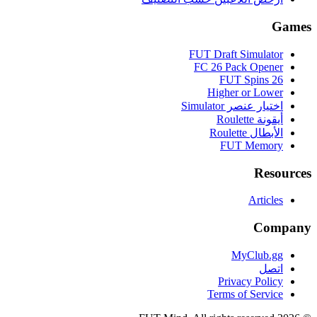
Games
FUT Draft Simulator
FC 26 Pack Opener
FUT Spins 26
Higher or Lower
اختيار عنصر Simulator
أيقونة Roulette
الأبطال Roulette
FUT Memory
Resources
Articles
Company
MyClub.gg
اتصل
Privacy Policy
Terms of Service