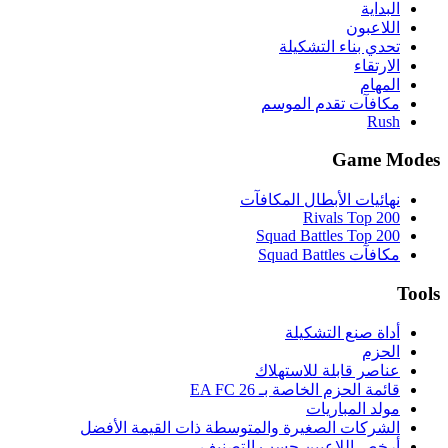
البداية
اللاعبون
تحدي بناء التشكيلة
الارتقاء
المهام
مكافآت تقدم الموسم
Rush
Game Modes
نهائيات الأبطال المكافآت
Rivals Top 200
Squad Battles Top 200
مكافآت Squad Battles
Tools
أداة صنع التشكيلة
الحزم
عناصر قابلة للاستهلاك
قائمة الحزم الخاصة بـ EA FC 26
مولد المباريات
الشركات الصغيرة والمتوسطة ذات القيمة الأفضل
أرخص اللاعبين حسب التصنيف