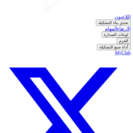
اللاعبون
تحدي بناء التشكيلة
الارتقاء
المهام
لوحات الصدارة
الحزم
أداة صنع التشكيلة
MyClub