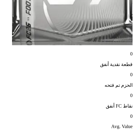
0
قطعة نقدية
أنفق
0
الحزم
تم فتحه
0
نقاط FC
أنفق
0
Avg. Value