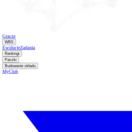
Gracze
WBS
Ewolucje
Zadania
Rankingi
Paczki
Budowanie składu
MyClub