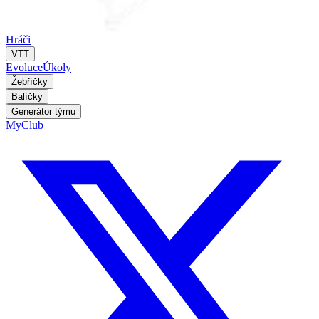
Hráči
VTT
Evoluce
Úkoly
Žebříčky
Balíčky
Generátor týmu
MyClub