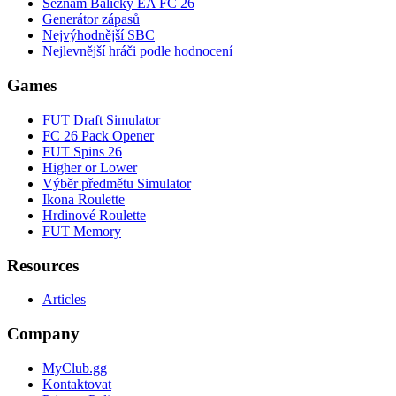
Seznam Balíčky EA FC 26
Generátor zápasů
Nejvýhodnější SBC
Nejlevnější hráči podle hodnocení
Games
FUT Draft Simulator
FC 26 Pack Opener
FUT Spins 26
Higher or Lower
Výběr předmětu Simulator
Ikona Roulette
Hrdinové Roulette
FUT Memory
Resources
Articles
Company
MyClub.gg
Kontaktovat