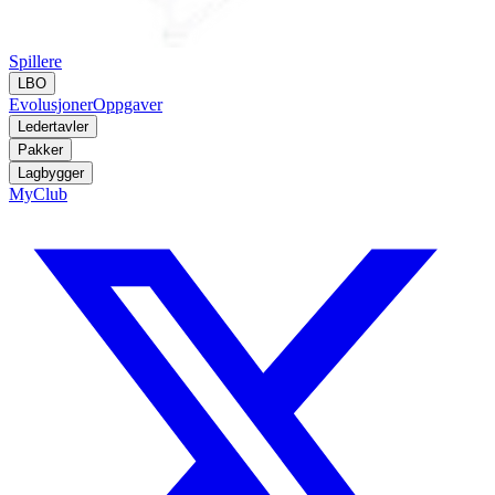
Spillere
LBO
Evolusjoner
Oppgaver
Ledertavler
Pakker
Lagbygger
MyClub