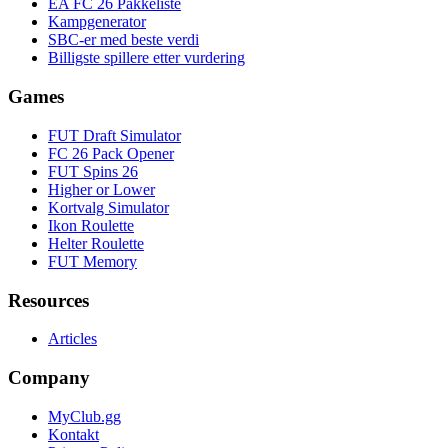
EA FC 26 Pakkeliste
Kampgenerator
SBC-er med beste verdi
Billigste spillere etter vurdering
Games
FUT Draft Simulator
FC 26 Pack Opener
FUT Spins 26
Higher or Lower
Kortvalg Simulator
Ikon Roulette
Helter Roulette
FUT Memory
Resources
Articles
Company
MyClub.gg
Kontakt