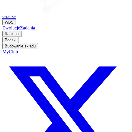
Gracze
WBS
Ewolucje
Zadania
Rankingi
Paczki
Budowanie składu
MyClub