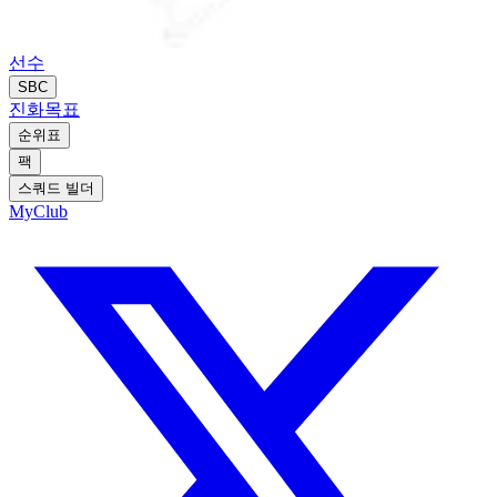
선수
SBC
진화
목표
순위표
팩
스쿼드 빌더
MyClub