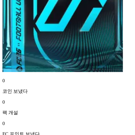
0
코인
보냈다
0
팩
개설
0
FC 포인트
보냈다