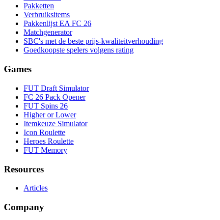
Pakketten
Verbruiksitems
Pakkenlijst EA FC 26
Matchgenerator
SBC's met de beste prijs-kwaliteitverhouding
Goedkoopste spelers volgens rating
Games
FUT Draft Simulator
FC 26 Pack Opener
FUT Spins 26
Higher or Lower
Itemkeuze Simulator
Icon Roulette
Heroes Roulette
FUT Memory
Resources
Articles
Company