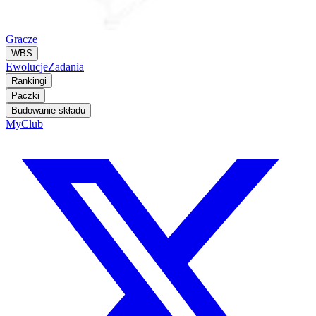
Gracze
WBS
Ewolucje
Zadania
Rankingi
Paczki
Budowanie składu
MyClub