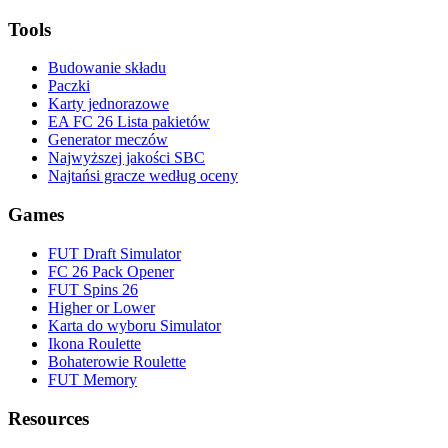
Tools
Budowanie składu
Paczki
Karty jednorazowe
EA FC 26 Lista pakietów
Generator meczów
Najwyższej jakości SBC
Najtańsi gracze według oceny
Games
FUT Draft Simulator
FC 26 Pack Opener
FUT Spins 26
Higher or Lower
Karta do wyboru Simulator
Ikona Roulette
Bohaterowie Roulette
FUT Memory
Resources