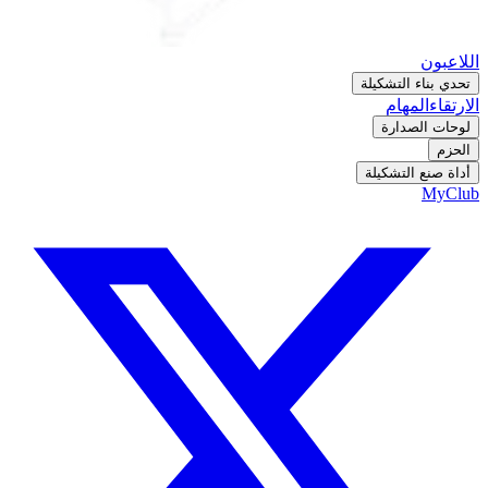
اللاعبون
تحدي بناء التشكيلة
الارتقاء
المهام
لوحات الصدارة
الحزم
أداة صنع التشكيلة
MyClub