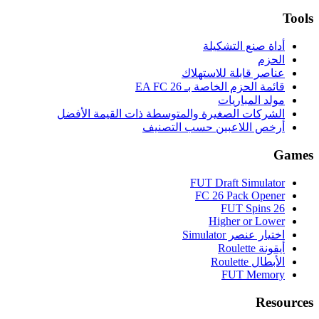
Tools
أداة صنع التشكيلة
الحزم
عناصر قابلة للاستهلاك
قائمة الحزم الخاصة بـ EA FC 26
مولد المباريات
الشركات الصغيرة والمتوسطة ذات القيمة الأفضل
أرخص اللاعبين حسب التصنيف
Games
FUT Draft Simulator
FC 26 Pack Opener
FUT Spins 26
Higher or Lower
اختيار عنصر Simulator
أيقونة Roulette
الأبطال Roulette
FUT Memory
Resources