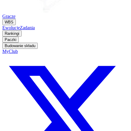
Gracze
WBS
Ewolucje
Zadania
Rankingi
Paczki
Budowanie składu
MyClub