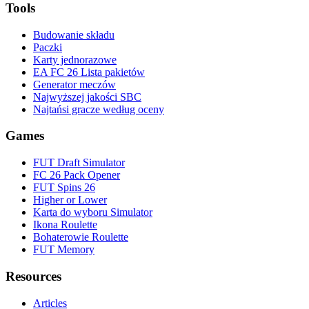
Tools
Budowanie składu
Paczki
Karty jednorazowe
EA FC 26 Lista pakietów
Generator meczów
Najwyższej jakości SBC
Najtańsi gracze według oceny
Games
FUT Draft Simulator
FC 26 Pack Opener
FUT Spins 26
Higher or Lower
Karta do wyboru Simulator
Ikona Roulette
Bohaterowie Roulette
FUT Memory
Resources
Articles