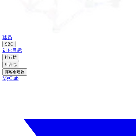
球员
SBC
进化
目标
排行榜
组合包
阵容创建器
MyClub