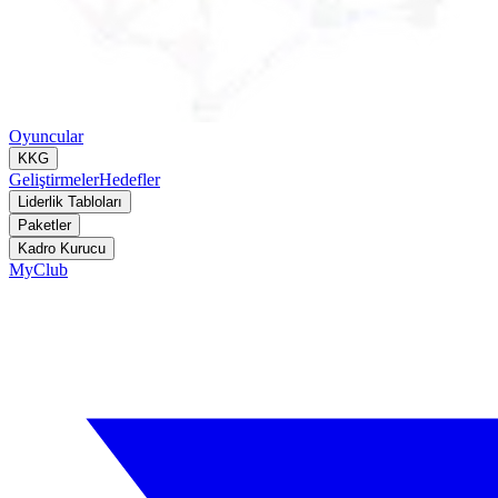
Oyuncular
KKG
Geliştirmeler
Hedefler
Liderlik Tabloları
Paketler
Kadro Kurucu
MyClub