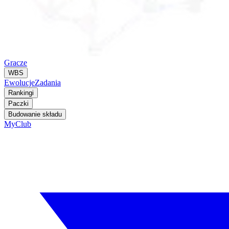
Gracze
WBS
Ewolucje
Zadania
Rankingi
Paczki
Budowanie składu
MyClub