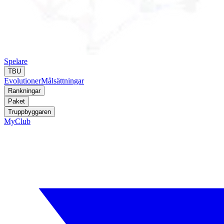
Spelare
TBU
Evolutioner
Målsättningar
Rankningar
Paket
Truppbyggaren
MyClub