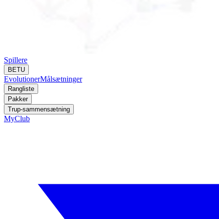
Spillere
BETU
Evolutioner
Målsætninger
Rangliste
Pakker
Trup-sammensætning
MyClub