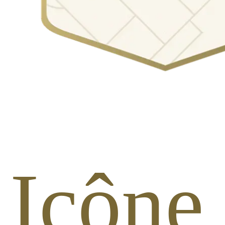
. Icôn