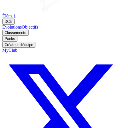
Élém. j.
DCÉ
Évolutions
Objectifs
Classements
Packs
Créateur d'équipe
MyClub