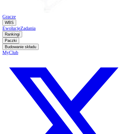
Gracze
WBS
Ewolucje
Zadania
Rankingi
Paczki
Budowanie składu
MyClub