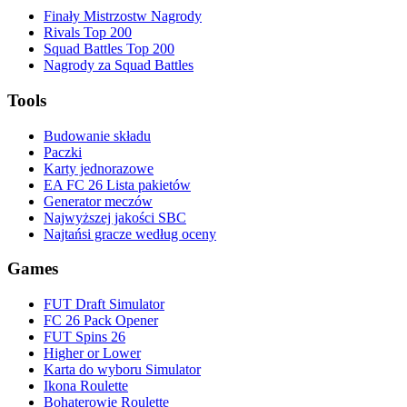
Finały Mistrzostw Nagrody
Rivals Top 200
Squad Battles Top 200
Nagrody za Squad Battles
Tools
Budowanie składu
Paczki
Karty jednorazowe
EA FC 26 Lista pakietów
Generator meczów
Najwyższej jakości SBC
Najtańsi gracze według oceny
Games
FUT Draft Simulator
FC 26 Pack Opener
FUT Spins 26
Higher or Lower
Karta do wyboru Simulator
Ikona Roulette
Bohaterowie Roulette